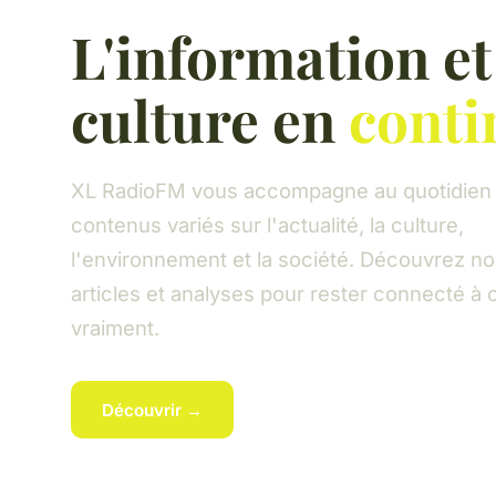
L'information et
culture en
conti
XL RadioFM vous accompagne au quotidien
contenus variés sur l'actualité, la culture,
l'environnement et la société. Découvrez no
articles et analyses pour rester connecté à
vraiment.
Découvrir →