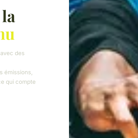
 la
nu
 avec des
s émissions,
 ce qui compte