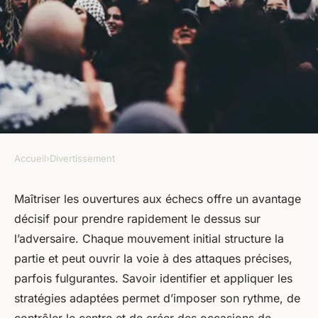
Accueil
›
Divertissement
DIVERTISSEMENT
Top openings aux échecs :
Maîtriser les ouvertures aux échecs offre un avantage
décisif pour prendre rapidement le dessus sur
stratégies pour gagner
l’adversaire. Chaque mouvement initial structure la
rapidement
partie et peut ouvrir la voie à des attaques précises,
parfois fulgurantes. Savoir identifier et appliquer les
Lola
•
5 août 2025
•
9 min de lecture
stratégies adaptées permet d’imposer son rythme, de