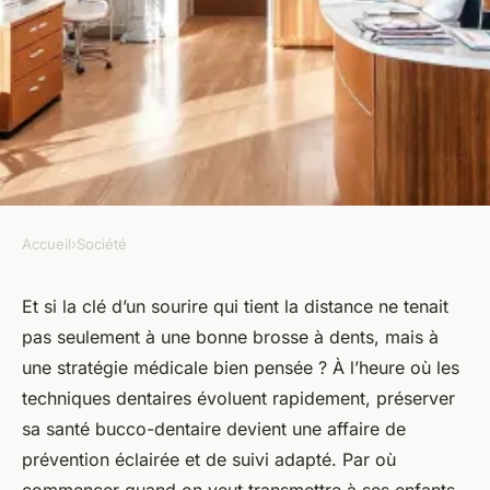
Accueil
›
Société
SOCIÉTÉ
Les meilleurs traitements
Et si la clé d’un sourire qui tient la distance ne tenait
pas seulement à une bonne brosse à dents, mais à
dentaires chez un expert à
une stratégie médicale bien pensée ? À l’heure où les
Saint-Lambert
techniques dentaires évoluent rapidement, préserver
sa santé bucco-dentaire devient une affaire de
Orion
•
02/06/2026 18:57
•
11 min de lecture
prévention éclairée et de suivi adapté. Par où