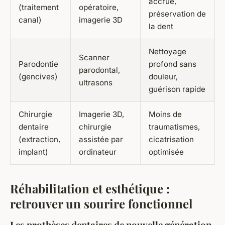
accrue,
(traitement
opératoire,
préservation de
canal)
imagerie 3D
la dent
Nettoyage
Scanner
Parodontie
profond sans
parodontal,
(gencives)
douleur,
ultrasons
guérison rapide
Chirurgie
Imagerie 3D,
Moins de
dentaire
chirurgie
traumatismes,
(extraction,
assistée par
cicatrisation
implant)
ordinateur
optimisée
Réhabilitation et esthétique :
retrouver un sourire fonctionnel
Les prothèses dentaires de nouvelle génération